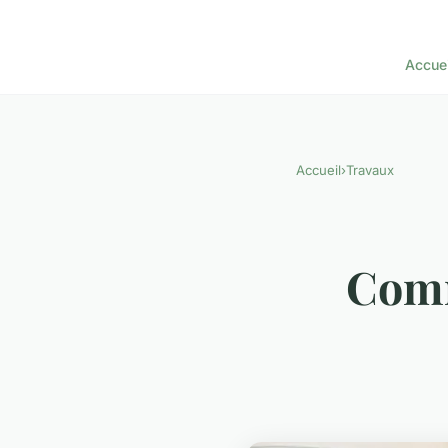
Accuei
Accueil
›
Travaux
Comm