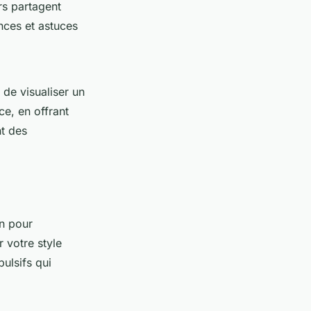
urs partagent
ances et astuces
 de visualiser un
ce, en offrant
nt des
on pour
er votre style
ulsifs qui