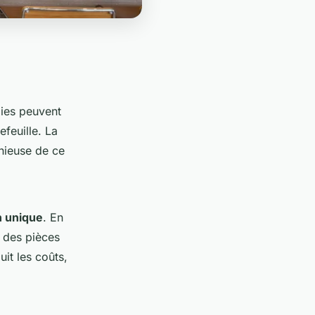
gies peuvent
feuille. La
énieuse de ce
n unique
. En
r des pièces
it les coûts,