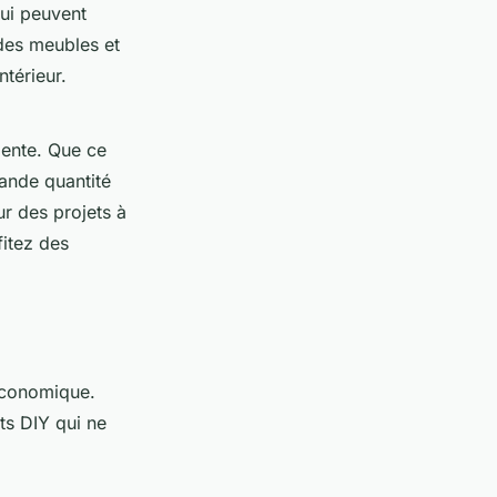
qui peuvent
 des meubles et
térieur.
igente. Que ce
rande quantité
ur des projets à
fitez des
économique.
ts DIY qui ne