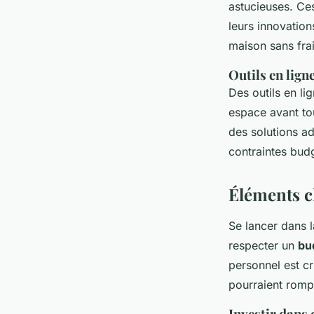
astucieuses. Ces
leurs innovation
maison sans fra
Outils en lign
Des outils en li
espace avant tou
des solutions ad
contraintes budg
Éléments c
Se lancer dans 
respecter un
bu
personnel est cr
pourraient rompr
Investir dans 