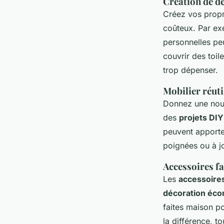
Création de d
Créez vos prop
coûteux. Par ex
personnelles peu
couvrir des toil
trop dépenser.
Mobilier réuti
Donnez une nouv
des
projets DIY
peuvent apporte
poignées ou à jo
Accessoires fa
Les
accessoires
décoration éc
faites maison po
la différence, t