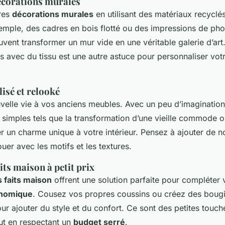
écorations murales
res
décorations murales
en utilisant des matériaux recyclé
emple, des cadres en bois flotté ou des impressions de pho
vent transformer un mur vide en une véritable galerie d’art
es avec du tissu est une autre astuce pour personnaliser vo
lisé et relooké
elle vie à vos anciens meubles. Avec un peu d’imagination 
simples tels que la transformation d’une vieille commode o
r un charme unique à votre intérieur. Pensez à ajouter de n
uer avec les motifs et les textures.
its maison à petit prix
 faits maison
offrent une solution parfaite pour compléter 
onomique
. Cousez vos propres coussins ou créez des boug
ur ajouter du style et du confort. Ce sont des petites touch
out en respectant un
budget serré
.