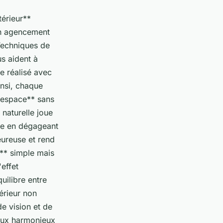
érieur**
on agencement
Techniques de
s aident à
re réalisé avec
insi, chaque
l'espace** sans
 naturelle joue
ère en dégageant
eureuse et rend
t** simple mais
'effet
uilibre entre
térieur non
e vision et de
ieux harmonieux