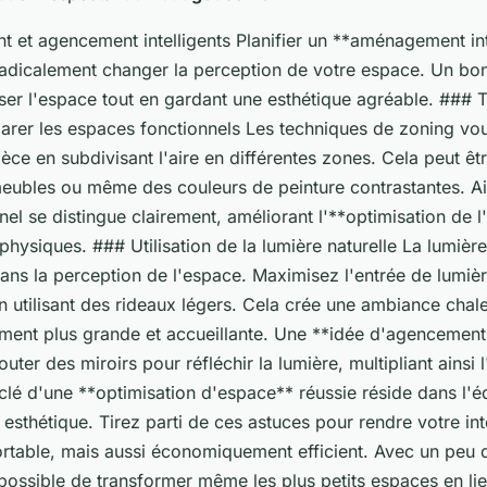
et agencement intelligents Planifier un **aménagement int
radicalement changer la perception de votre espace. Un b
ser l'espace tout en gardant une esthétique agréable. ### 
arer les espaces fonctionnels Les techniques de zoning vou
ièce en subdivisant l'aire en différentes zones. Cela peut êt
meubles ou même des couleurs de peinture contrastantes. A
el se distingue clairement, améliorant l'**optimisation de 
hysiques. ### Utilisation de la lumière naturelle La lumière
 dans la perception de l'espace. Maximisez l'entrée de lumi
en utilisant des rideaux légers. Cela crée une ambiance chal
lement plus grande et accueillante. Une **idée d'agencemen
outer des miroirs pour réfléchir la lumière, multipliant ainsi l
clé d'une **optimisation d'espace** réussie réside dans l'éq
t esthétique. Tirez parti de ces astuces pour rendre votre in
rtable, mais aussi économiquement efficient. Avec un peu d
st possible de transformer même les plus petits espaces en l