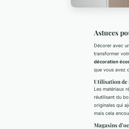
Astuces po
Décorer avec u
transformer vot
décoration éc
que vous avez d
Utilisation d
Les matériaux r
réutilisant du b
originales qui a
mais cela encou
Magasins d’oc