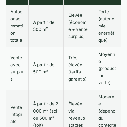
Autoc
Forte
Élevée
onso
(autono
À partir de
(économi
mmati
mie
300 m²
e + vente
on
énergéti
surplus)
totale
que)
Moyenn
Vente
Très
e
avec
À partir de
élevée
(product
surplu
500 m²
(tarifs
ion
s
garantis)
verte)
Modéré
À partir de 2
Élevée
e
Vente
000 m² (sol)
via
(dépend
intégr
ou 500 m²
revenus
du
ale
(toit)
stables
contexte