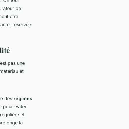
n. Un tour
urateur de
peut être
ante, réservée
lité
n’est pas une
matériau et
rte des
régimes
e pour éviter
régulière et
rolonge la