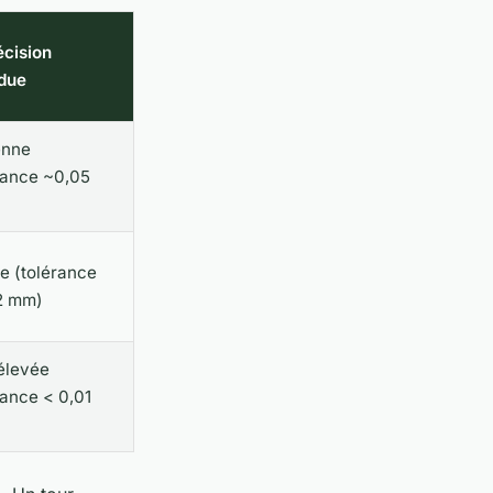
écision
due
nne
rance ~0,05
e (tolérance
2 mm)
élevée
rance < 0,01