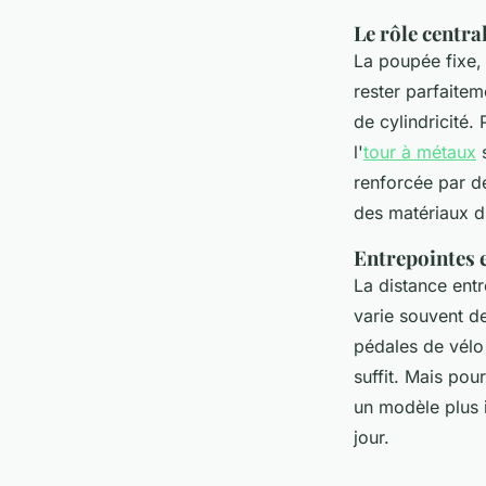
Le rôle centra
La poupée fixe, 
rester parfaitem
de cylindricité.
l'
tour à métaux
s
renforcée par 
des matériaux d
Entrepointes e
La distance entr
varie souvent d
pédales de vélo
suffit. Mais po
un modèle plus i
jour.