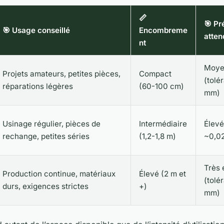
📏
🎯 Pr
🎯 Usage conseillé
Encombreme
atten
nt
Moye
Projets amateurs, petites pièces,
Compact
(tolé
réparations légères
(60-100 cm)
mm)
Usinage régulier, pièces de
Intermédiaire
Élevé
rechange, petites séries
(1,2-1,8 m)
~0,0
Très 
Production continue, matériaux
Élevé (2 m et
(tolé
durs, exigences strictes
+)
mm)