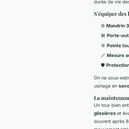
durée de vie de
S'équiper des
⚙️
Mandrin 3
🛠️
Porte-out
🎯
Pointe to
📏
Mesure a
🛡️
Protectio
On ne sous-estim
usinage en
savo
La maintenance
Un tour bien en
glissières
et év
souvent après 8 à