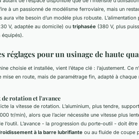
autant de l’espace disponible que de l’intensité d’utilisatio
ffire à un passionné de modélisme ferroviaire, mais un resta
 aura vite besoin d’un modèle plus robuste. L’alimentation 
30 V, adaptée au domicile) ou
triphasée
(380 V, plus puiss
n équipés).
es réglages pour un usinage de haute qua
ne choisie et installée, vient l’étape clé : l’ajustement. Ce 
de mise en route, mais de paramétrage fin, adapté à chaque 
 de rotation et l'avance
icte la vitesse de rotation. L’aluminium, plus tendre, suppo
0 tr/min), alors que l’acier nécessite une vitesse plus lent
 l’outil. L’avance - la progression du porte-outil - doit être 
froidissement à la barre lubrifiante
ou au fluide de coupe p