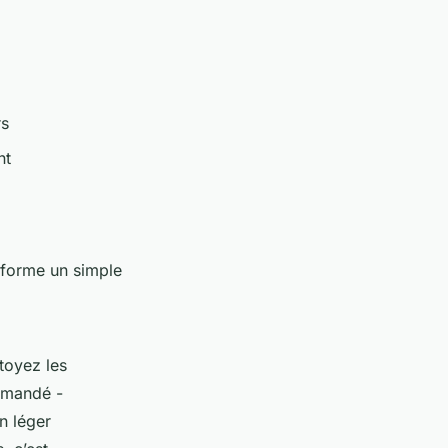
rs
nt
nsforme un simple
toyez les
ommandé -
un léger