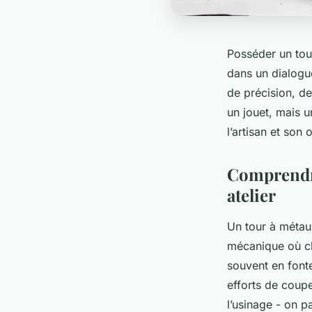
Posséder un tou
dans un dialogue
de précision, d
un jouet, mais u
l’artisan et son o
Comprendre
atelier
Un tour à métaux
mécanique où ch
souvent en fonte 
efforts de coup
l’usinage - on p