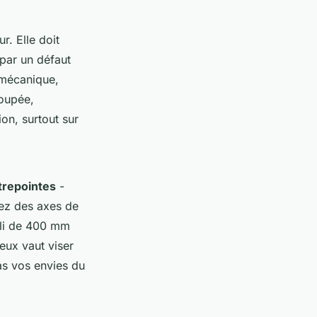
r. Elle doit
 par un défaut
n mécanique,
poupée,
ion, surtout sur
trepointes
-
rez des axes de
bli de 400 mm
eux vaut viser
as vos envies du