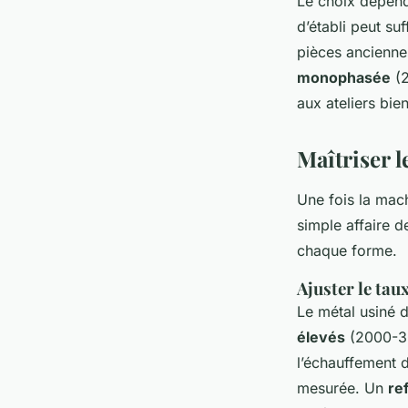
Le choix dépend 
d’établi peut su
pièces anciennes
monophasée
(2
aux ateliers bie
Maîtriser l
Une fois la machi
simple affaire 
chaque forme.
Ajuster le taux
Le métal usiné d
élevés
(2000-300
l’échauffement de
mesurée. Un
re