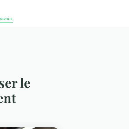
ravaux
er le
ent