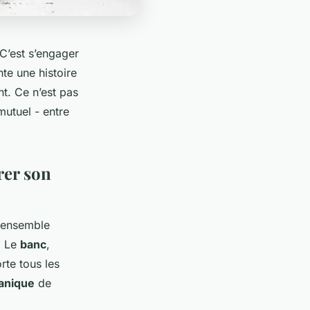
C’est s’engager
te une histoire
t. Ce n’est pas
mutuel - entre
rer son
n ensemble
. Le
banc
,
orte tous les
anique
de