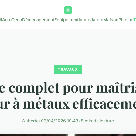
l
Actu
Déco
Déménagement
Équipement
Immo
Jardin
Maison
Piscine
T
TRAVAUX
e complet pour maîtris
ur à métaux efficacem
Auberte
•
03/04/2026 19:43
•
8 min de lecture