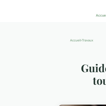
Accuei
Accueil
›
Travaux
Guid
to