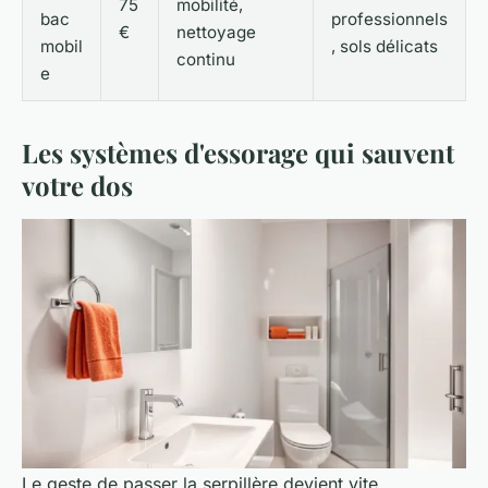
75
mobilité,
bac
professionnels
€
nettoyage
mobil
, sols délicats
continu
e
Les systèmes d'essorage qui sauvent
votre dos
Le geste de passer la serpillère devient vite