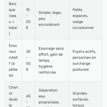
Basi
que
10
Petits
Simple, léger,
(sea
-
espaces,
peu
u +
20
usage
encombrant
balai
€
occasionnel
)
Esso
Essorage sans
reur
30
Foyers actifs,
effort, gain de
rotati
-
personnes en
temps,
f (à
50
surcharge
hygiène
péda
€
posturale
renforcée
le)
Chari
Séparation
ot
Grandes
45
eau
doub
surfaces,
-
propre/sale,
le
locaux