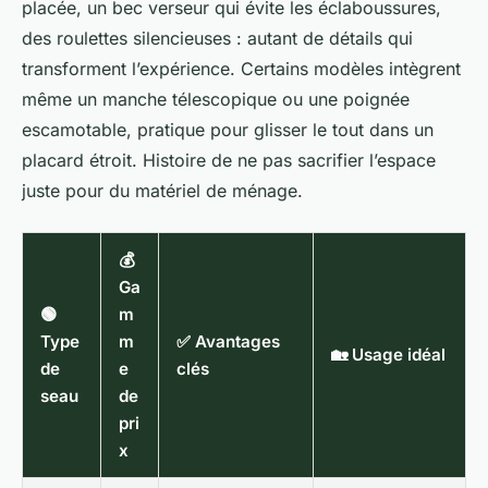
placée, un bec verseur qui évite les éclaboussures,
des roulettes silencieuses : autant de détails qui
transforment l’expérience. Certains modèles intègrent
même un manche télescopique ou une poignée
escamotable, pratique pour glisser le tout dans un
placard étroit. Histoire de ne pas sacrifier l’espace
juste pour du matériel de ménage.
💰
Ga
🟢
m
Type
m
✅ Avantages
🏡 Usage idéal
de
e
clés
seau
de
pri
x